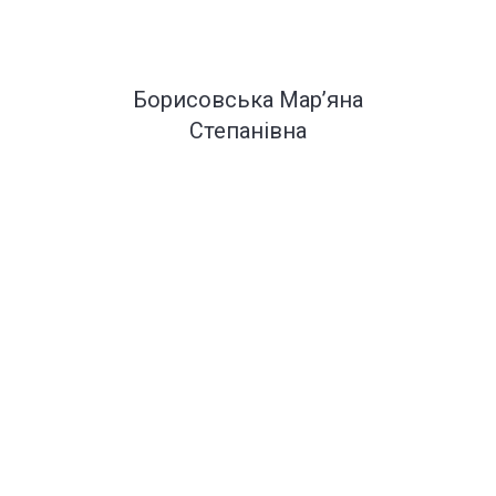
Борисовська Марʼяна
Степанівна