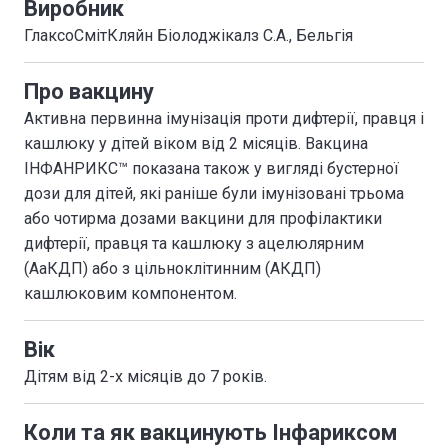
Виробник
ГлаксоСмітКляйн Біолоджікалз С.А., Бельгія
Про вакцину
Активна первинна імунізація проти дифтерії, правця і
кашлюку у дітей віком від 2 місяців. Вакцина
ІНФАНРИКС™ показана також у вигляді бустерної
дози для дітей, які раніше були імунізовані трьома
або чотирма дозами вакцини для профілактики
дифтерії, правця та кашлюку з ацелюлярним
(АаКДП) або з цільноклітинним (АКДП)
кашлюковим компонентом.
Вік
Дітям від 2-х місяців до 7 років.
Коли та як вакцинують Інфариксом