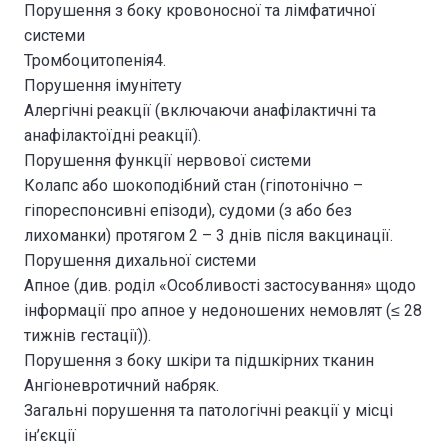
Порушення з боку кровоносної та лімфатичної
системи
Тромбоцитопенія4.
Порушення імунітету
Алергічні реакції (включаючи анафілактичні та
анафілактоїдні реакції).
Порушення функції нервової системи
Колапс або шокоподібний стан (гіпотонічно –
гіпореспонсивні епізоди), судоми (з або без
лихоманки) протягом 2 – 3 днів після вакцинації.
Порушення дихальної системи
Апное (див. роділ «Особливості застосування» щодо
інформації про апное у недоношених немовлят (≤ 28
тижнів гестації)).
Порушення з боку шкіри та підшкірних тканин
Ангіоневротичний набряк.
Загальні порушення та патологічні реакції у місці
ін’єкції