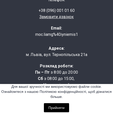
+38 (096) 001 01 60
Замовити дзвінок
Email:
moc.liamg%40iyniemis1
Адреса:
м. Львів, вул. Тернопільська 21а
Розклад роботи:
Пн – Пт
з 8:00 до 20:00
Сб
з 08:00 до 15:00,
Нд
- вихідний
Для вашої зручності ми використовуємо файли cookie.
Ознайомтеся з нашою Політикою конфіденційності, щоб дізнатися
більше.
Сайт створено на
Weblium
Прийняти
Copyright © 2020 Всі права захищено