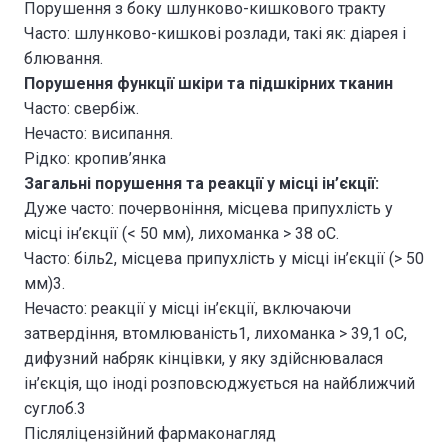
Порушення з боку шлунково-кишкового тракту
Часто: шлунково-кишкові розлади, такі як: діарея і
блювання.
Порушення функції шкіри та підшкірних тканин
Часто: свербіж.
Нечасто: висипання.
Рідко: кропив’янка
Загальні порушення та реакції у місці ін’єкції:
Дуже часто: почервоніння, місцева припухлість у
місці ін’єкції (< 50 мм), лихоманка > 38 оС.
Часто: біль2, місцева припухлість у місці ін’єкції (> 50
мм)3.
Нечасто: реакції у місці ін’єкції, включаючи
затвердіння, втомлюваність1, лихоманка > 39,1 оС,
дифузний набряк кінцівки, у яку здійснювалася
ін’єкція, що іноді розповсюджується на найближчий
суглоб.3
Післяліцензійний фармаконагляд