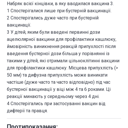
Набряк всієї кінцівки, в яку вводилася вакцина 3.
1 Спостерігалися лише при бустерній вакцинації.
2 Спостерігались дуже часто при бустерній
вакцинації.
3 У дітей, яким були введені первинні дози
ацелюлярної вакцини для профілактики кашлюку,
ймовірність виникнення реакцій припухлості після
введення бустерної дози більша у порівнянні із
такими у дітей, які отримали цільноклітинні вакцини
для профілактики кашлюку. Місцева припухлість (>
50 мм) та дифузна припухлість може виникати
частіше (дуже часто та часто відповідно) під час
бустерної вакцинації у віці між 4 та 6 роками. Ці
реакції минають у середньому через 4 дні.
4 Спостерігались при застосуванні вакцин від
дифтерії та правця.
Протипоказання: